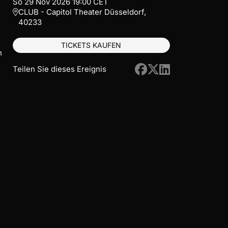
So
29
Nov
2026
19:00
CET
CLUB - Capitol Theater Düsseldorf,
40233
TICKETS KAUFEN
n
Teilen Sie dieses Ereignis