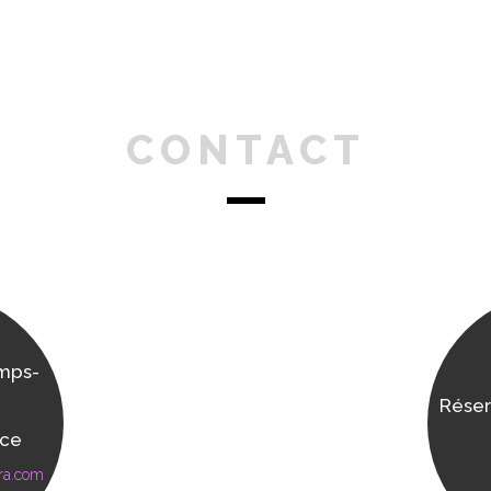
CONTACT
mps-
Réser
nce
ra.com